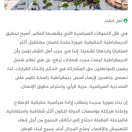
أهل الشام
في ظل التحولات السياسية التي يشهدها العالم، أصبح تحقيق
الديمقراطية الحقيقية ضرورة ملحة لضمان مستقبل أكثر
استقرارًا وازدهارًا لشعبنا. إننا في حزب أهل الشام نؤمن بأن
الديمقراطية ليست مجرد شعارات تُرفع، بل هي نظام شامل
يضمن للمواطنين حق المشاركة في الحكم واتخاذ القرارات. لذا،
نسعى جاهدين لإرساء أسس ديمقراطية راسخة تقوم على
التعددية السياسية، حرية الرأي، واحترام حقوق الإنسان.
إن بناء سوريا جديدة يتطلب إرادة سياسية حقيقية للإصلاح،
وإعادة هيكلة مؤسسات الدولة لتكون أكثر شفافية واستقلالية.
فالمرحلة المقبلة تحتاج إلى تكاتف الجميع من أجل إنهاء
التهميش والإقصاء، وفتح المجال أمام جميع أبناء الوطن