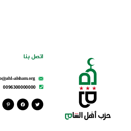
اتصل بنا
fo@ahl-alsham.org
0096300000000