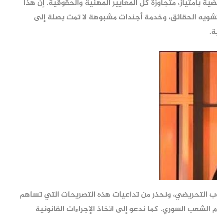
 وتحريضية بامتياز، متجاوزة كل المعايير المهنية والحقوقية. إن هذا
شويه الحقائق، وخدمة أجندات مشبوهة لا تمت بصلة إلى
ة.
لوب التحريضي، ونحذر من تداعيات هذه التصريحات التي تساهم
الشعب السوري. كما ندعو إلى اتخاذ الإجراءات القانونية